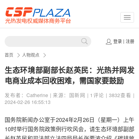
CSPP
登录
|
注册
首页
人物观点
生态环境部副部长赵英民：光热并网发
电商业成本回收困难，需国家要鼓励
发布者：Catherine | 来源：国新网 | 1评论 | 3832查看 |
2024-02-26 16:55:13
国务院新闻办公室于2024年2月26日（星期一）上午
10时举行国务院政策例行吹风会，请生态环境部副部
长赵英民和司法部立法四局局长张要波介绍《碳排放