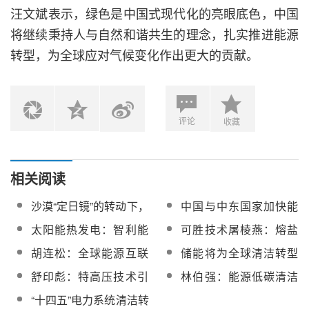
汪文斌表示，绿色是中国式现代化的亮眼底色，中国
将继续秉持人与自然和谐共生的理念，扎实推进能源
转型，为全球应对气候变化作出更大的贡献。
评论
收藏
相关阅读
沙漠“定日镜”的转动下，
中国与中东国家加快能
广汽传祺冲破新能源转
源转型步伐，携手应对
太阳能热发电：智利能
可胜技术屠棱燕：熔盐
型迷雾
气候变化
源转型计划的支柱之一
长时储能助力低碳能源
胡连松：全球能源互联
储能将为全球清洁转型
转型
网将开启全球能源的清
带来哪些机遇与挑战？
舒印彪：特高压技术引
林伯强：能源低碳清洁
洁转型
领世界能源清洁转型
转型难在何处？
“十四五”电力系统清洁转