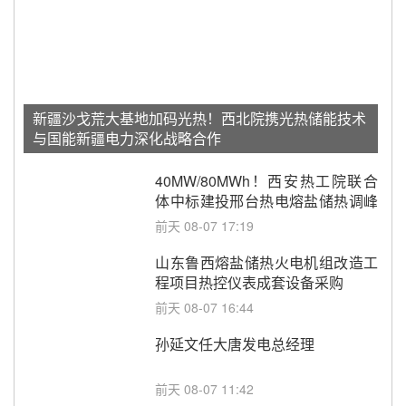
新疆沙戈荒大基地加码光热！西北院携光热储能技术
与国能新疆电力深化战略合作
40MW/80MWh！西安热工院联合
体中标建投邢台热电熔盐储热调峰
调频改造EPC项目
前天 08-07 17:19
山东鲁西熔盐储热火电机组改造工
程项目热控仪表成套设备采购
前天 08-07 16:44
孙延文任大唐发电总经理
前天 08-07 11:42