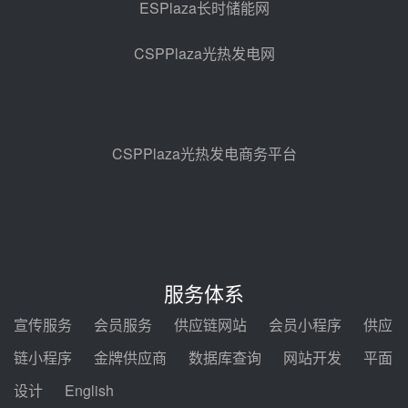
ESPlaza长时储能网
亚核阀业中标天山北麓100MW光
热发电工程EPC总承包项目熔盐截
CSPPlaza光热发电网
止阀、熔盐三偏心蝶阀采购
08-05 17:15
昊森机电中标新疆华电天山北麓基
地100MW光热发电工程EPC总承
包项目熔盐介质超声波流量计采购
08-05 17:09
CSPPlaza光热发电商务平台
节点突破！独山子石化光伏熔盐储
能示范项目电加热器厂房顺利封顶
08-05 14:48
7400吨！迪尔化工成功签订鲁西火
电机组灵活性改造项目三元液态盐
服务体系
采购合同
08-05 14:12
宣传服务
会员服务
供应链网站
会员小程序
供应
迪尔化工预中标华能西安热工院
链小程序
金牌供应商
数据库查询
网站开发
平面
2026-2029年熔盐介质框架协议
设计
English
08-05 11:37