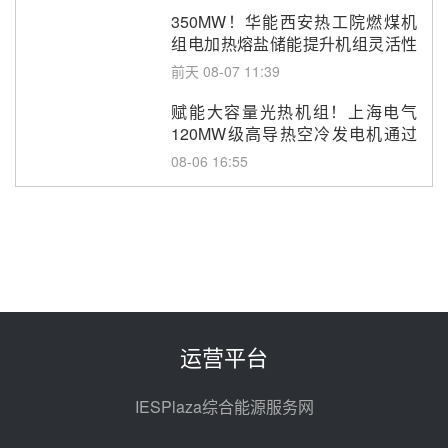
350MW！华能西安热工院燃煤机
组电加热熔盐储能提升机组灵活性
改造项目初步设计第三方评审服务
前天 08-07 11:39
采购
赋能大容量光热机组！上海电气
120MW级高导热空冷发电机通过
型式试验
08-06 16:55
华电科工金源华电淄博熔盐储热项
目熔盐储罐采购
08-06 11:47
中国电建中南院吉西基地鲁固直流
100MW光工程性能试验采购
08-06 10:49
运营平台
西子洁能中标中广核德令哈50MW
光热示范电站二列蒸汽发生器设备
IESPlaza综合能源服务网
采购
08-05 17:20