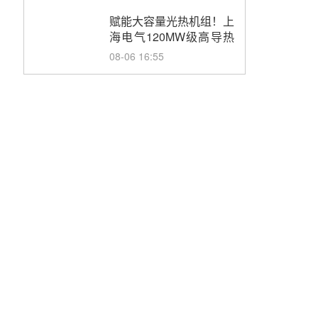
目初步设计第三方评审服
务采购
赋能大容量光热机组！上
海电气120MW级高导热
空冷发电机通过型式试验
08-06 16:55
华电科工金源华电淄博熔
盐储热项目熔盐储罐采购
08-06 11:47
中国电建中南院吉西基地
鲁固直流100MW光工程
性能试验采购
08-06 10:49
西子洁能中标中广核德令
哈50MW光热示范电站二
列蒸汽发生器设备采购
08-05 17:20
亚核阀业中标天山北麓
100MW光热发电工程
EPC总承包项目熔盐截
08-05 17:15