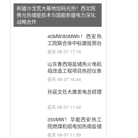
新疆沙戈荒大基地加码光热！西北院
携光热储能技术与国能新疆电力深化
战略合作
40MW/80MWh！西安热
工院联合体中标建投邢台
热电熔盐储热调峰调频改
前天 08-07 17:19
造EPC项目
山东鲁西熔盐储热火电机
组改造工程项目热控仪表
成套设备采购
前天 08-07 16:44
孙延文任大唐发电总经理
前天 08-07 11:42
350MW！华能西安热工
院燃煤机组电加热熔盐储
能提升机组灵活性改造项
前天 08-07 11:39