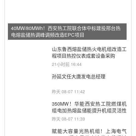
40MW/80MWh！西安热工院联合体中标建投邢台热
电熔盐储热调峰调频改造EPC项目
山东鲁西熔盐储热火电机组改造工
程项目热控仪表成套设备采购
21小时前 16:44
孙延文任大唐发电总经理
昨天 08-07 11:42
350MW！华能西安热工院燃煤机
组电加热熔盐储能提升机组灵活性
改造项目初步设计第三方评审服务
昨天 08-07 11:39
采购
赋能大容量光热机组！上海电气