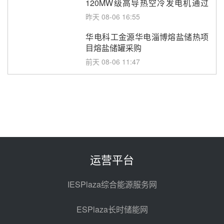
120MW级高导热空冷发电机通过
型式试验
昨天 08-06 16:55
华电科工金源华电淄博熔盐储热项
目熔盐储罐采购
前天 08-06 11:47
中国电建中南院吉西基地鲁固直流
100MW光工程性能试验采购
前天 08-06 10:49
西子洁能中标中广核德令哈50MW
光热示范电站二列蒸汽发生器设备
采购
前天 08-05 17:20
运营平台
亚核阀业中标天山北麓100MW光
热发电工程EPC总承包项目熔盐截
IESPlaza综合能源服务网
止阀、熔盐三偏心蝶阀采购
前天 08-05 17:15
ESPlaza长时储能网
昊森机电中标新疆华电天山北麓基