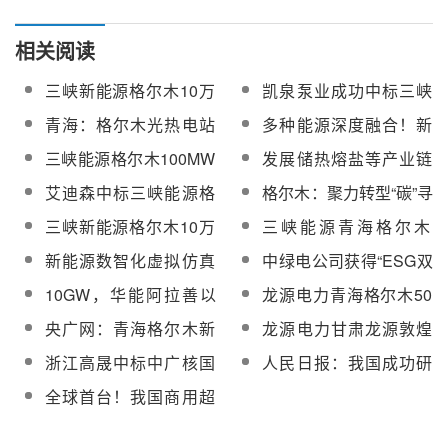
相关阅读
三峡新能源格尔木10万
凯泉泵业成功中标三峡
千瓦光热工程DCS系统
新能源格尔木10万千瓦
青海：格尔木光热电站
多种能源深度融合！新
采购
光热工程充水泵项目
高耸，助力产业“四地”建
能源产业为格尔木高质
三峡能源格尔木100MW
发展储热熔盐等产业链
设
量发展添动力
塔式光热项目吸热塔施
产品！格尔木工业园盐
艾迪森中标三峡能源格
格尔木：聚力转型“碳”寻
工突破100米
湖钠资源综合开发利用
尔木10万千瓦光热工程
绿色发展
三峡新能源格尔木10万
三峡能源青海格尔木
成效显著
UPS电源系统
千瓦光热工程吸热塔施
100MW光热项目首套定
新能源数智化虚拟仿真
中绿电公司获得“ESG双
工成功突破100米
日镜正式组装下线
实训基地系统解决方案
碳先锋奖”等多项荣誉
10GW，华能阿拉善以
龙源电力青海格尔木50
光热为支撑的大型清洁
万千瓦光伏和熔盐储能
央广网：青海格尔木新
龙源电力甘肃龙源敦煌
能源外送基地经济论证
项目监理服务招标
能源“风”起“光”涌
700MW“光热+”一体化项
浙江高晟中标中广核国
人民日报：我国成功研
技术项目招标
目工程造价咨询服务采
际标准太阳能热发电厂
制出首座超临界二氧化
全球首台！我国商用超
购
第2-2部分储热和传热用
碳光热发电机组，走在
临界二氧化碳发电机组
介质熔融盐技术要求咨
世界前列
“超碳一号”成功商运