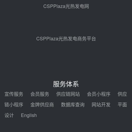
地100MW光热发电工程EPC总承
CSPPlaza光热发电网
包项目熔盐介质超声波流量计采购
前天 08-05 17:09
节点突破！独山子石化光伏熔盐储
能示范项目电加热器厂房顺利封顶
前天 08-05 14:48
CSPPlaza光热发电商务平台
7400吨！迪尔化工成功签订鲁西火
电机组灵活性改造项目三元液态盐
采购合同
前天 08-05 14:12
迪尔化工预中标华能西安热工院
2026-2029年熔盐介质框架协议
服务体系
08-05 11:37
宣传服务
会员服务
供应链网站
会员小程序
供应
中能建华中试研院中标重能新疆
链小程序
金牌供应商
数据库查询
网站开发
平面
100MW光热项目机组调试及性能
试验
设计
English
08-05 10:41
解读丨十五五电源结构优化：光热