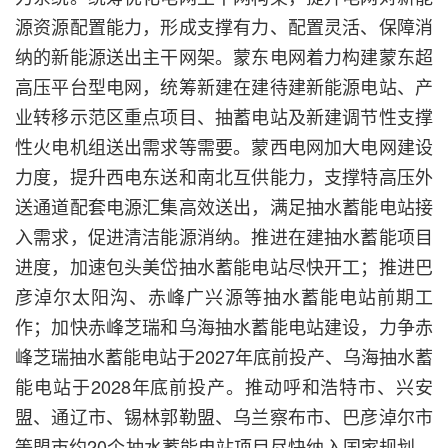
源资源配置能力，形成支撑有力、配置灵活、保障消
纳的新能源送出主干网架。蒙东电网着力构建蒙东超
高压平台型电网，统筹新建在建待建新能源电站、产
业转移示范区重点项目、抽蓄电站及新建调节性支撑
性火电机组送出需求等需要。蒙西电网加大电网建设
力度，提升西电东送和南北互供能力，支撑特高压外
送通道配套电源汇集高效送出，满足抽水蓄能电站接
入需求，促进清洁能源消纳。推进在建抽水蓄能项目
进度，加速包头美岱抽水蓄能电站尽快开工；推进巴
彦淖尔太阳沟、赤峰广兴源等抽水蓄能电站前期工
作；加快赤峰芝瑞和乌海抽水蓄能电站建设，力争赤
峰芝瑞抽水蓄能电站于2027年底前投产、乌海抽水蓄
能电站于2028年底前投产。推动呼和浩特市、兴安
盟、通辽市、锡林郭勒盟、乌兰察布市、巴彦淖尔市
等盟市约20个抽水蓄能电站项目尽快纳入国家规划。