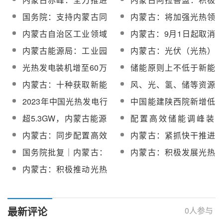
园区绿色供电、源网荷
开发光热电源，大力发
国务院：支持内蒙古同
内蒙古：将加强光热领
储一体化等项目建设
展中低温陶瓷集热等新
步配置高效储能调峰装
域重大关键技术攻关，
内蒙古自治区工业领域
内蒙古：9月1日起取消
型光热发电
置，积极发展光热发电
支撑自治区光热发电产
碳达峰实施方案发布
优惠电价政策
内蒙古能源局：工业园
内蒙古：光伏（光热）
业创新发展
区新能源项目配建储能
电站项目无需办理节能
光热发电装机增至60万
储能原则上不低于新能
比例不低于配置规模的
审查！
千瓦左右！《内蒙古自
源规模15%，时长不低
内蒙古：十种获取新能
风、光、氢、储等资源
15%（4小时）
治区“十四五”电力发展规
于4小时！内蒙古电力源
源项目指标途径、要
并举，内蒙古全向发力
2023年中国光热发电行
中国能建陕西院新增低
划》印发
网荷储一体化发展实施
求！
构建新型能源体系
业发展现状：政策全力
温光热发电系统等3项实
细则征求意见
超5.3GW，内蒙古能源
配置高效储能调峰装
支持，行业进入发展快
用新型专利授权
局公布已废止市场化并
置，积极发展光热发电
内蒙古：同步配置高效
内蒙古：紧抓快干推进
车道
网新能源项目名单
储能调峰装置，积极发
大型风电光伏基地建设
国务院批复｜内蒙古：
内蒙古：积极发展光热
展光热发电
加快规划建设大型风光
发电，为全国高质量发
内蒙古：积极推动光热
电基地，加强传统能源
展提供坚强能源保障
发电等市场化消纳新能
与新能源综合开发利用
源项目运行，分类参与
电力市场交易
最新评论
0
人参与