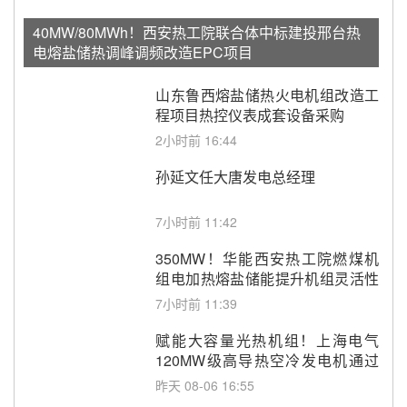
40MW/80MWh！西安热工院联合体中标建投邢台热
电熔盐储热调峰调频改造EPC项目
山东鲁西熔盐储热火电机组改造工
程项目热控仪表成套设备采购
2小时前 16:44
孙延文任大唐发电总经理
7小时前 11:42
350MW！华能西安热工院燃煤机
组电加热熔盐储能提升机组灵活性
改造项目初步设计第三方评审服务
7小时前 11:39
采购
赋能大容量光热机组！上海电气
120MW级高导热空冷发电机通过
型式试验
昨天 08-06 16:55