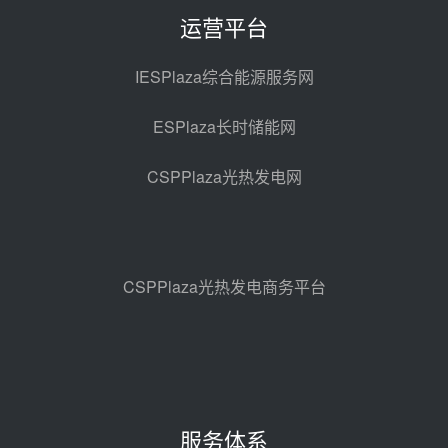
前天 08-06 10:49
运营平台
西子洁能中标中广核德令哈50MW
光热示范电站二列蒸汽发生器设备
IESPlaza综合能源服务网
采购
08-05 17:20
ESPlaza长时储能网
亚核阀业中标天山北麓100MW光
热发电工程EPC总承包项目熔盐截
CSPPlaza光热发电网
止阀、熔盐三偏心蝶阀采购
08-05 17:15
昊森机电中标新疆华电天山北麓基
地100MW光热发电工程EPC总承
包项目熔盐介质超声波流量计采购
08-05 17:09
CSPPlaza光热发电商务平台
节点突破！独山子石化光伏熔盐储
能示范项目电加热器厂房顺利封顶
08-05 14:48
7400吨！迪尔化工成功签订鲁西火
电机组灵活性改造项目三元液态盐
服务体系