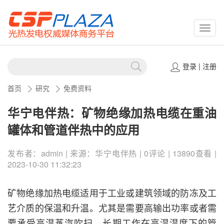
CSPP
登录
|
注册
首页
研究
免费资料
华宁电伴热：矿物绝缘加热电缆在重油
罐体和管道伴热中的应用
发布者：admin | 来源：华宁电伴热 | 0评论 | 13890查看 |
2023-10-30 11:32:23
矿物绝缘加热电缆适用于工业或建筑领域的防冻及工
艺介质的保温和升温。尤其是需要高输出功率或者需
要承受高温蒸汽吹扫、长期工作在高温温度下的管