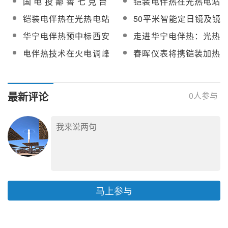
国电投鄯善七克台
铠装电伴热在光热电站
工注意事项
应用
100MW光热发电项目电
冷盐管道中的用途
铠装电伴热在光热电站
50平米智能定日镜及镜
伴热供货安装招标
熔盐储罐伴热中的用途
场控制系统实证研究项
华宁电伴热预中标西安
走进华宁电伴热：光热
目熔盐管道及设备电伴
热工院生产项目
熔盐储能“防凝卫士”
电伴热技术在火电调峰
春晖仪表将携铠装加热
热采购
500MW/2000MWh熔盐
熔盐储能系统中的关键
电缆、热电偶、铂电阻
储能中心电伴热系统设
作用研究
等系列产品亮相
备
CPC2026
最新评论
0
人参与
马上参与