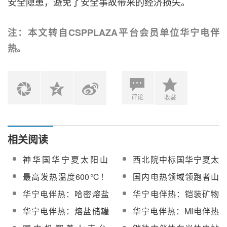
安全隐患，避免了安全事故带来的经济损失。
注：本文转自CSPPLAZA平台会员单位华宁电伴
热。
评论
收藏
相关阅读
神华国华宁夏太阳山
西北院中标国华宁夏太
50MW光热发电项目可
阳山50MW光热发电项
最高发热温度600℃！
国内电热领域领跑者山
研招标
目可研
华宁电伴热优质矿物绝
东华宁加入CSPPLAZA
华宁电伴热：哈密熔盐
华宁电伴热：铠装矿物
缘加热电缆将亮相CPC
会员单位
塔式50MW光热发电项
绝缘加热电缆在熔盐储
华宁电伴热：熔盐储罐
华宁电伴热：MI电伴热
大会
目电伴热选型原则
能系统中的重要作用
电伴热带设计思路和施
在太阳能光热发电中的