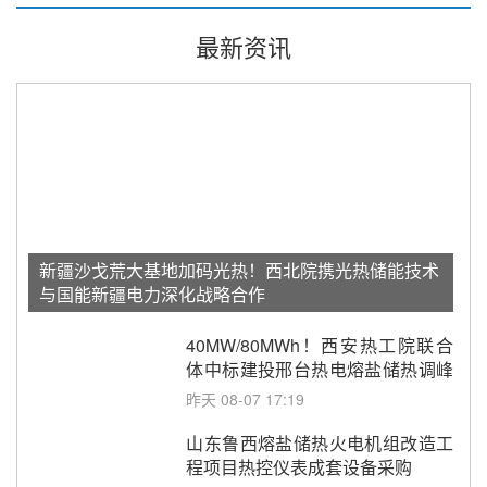
最新资讯
新疆沙戈荒大基地加码光热！西北院携光热储能技术
与国能新疆电力深化战略合作
40MW/80MWh！西安热工院联合
体中标建投邢台热电熔盐储热调峰
调频改造EPC项目
昨天 08-07 17:19
山东鲁西熔盐储热火电机组改造工
程项目热控仪表成套设备采购