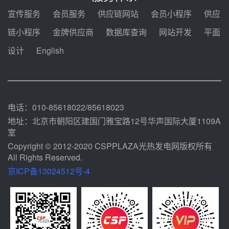
采购合同
08-05 14:12
宣传服务
会员服务
供应链网站
会员小程序
供应
迪尔化工预中标华能西安热工院
链小程序
金牌供应商
数据库查询
网站开发
平面
2026-2029年熔盐介质框架协议
设计
English
08-05 11:37
中能建华中试研院中标重能新疆
100MW光热项目机组调试及性能
试验
08-05 10:41
电话：010-85618022/85618023
地址：北京市朝阳区建国门雅宝路12号华声国际大厦1109A
室
Copyright © 2012-2020 CSPPLAZA光热发电网版权所有
All Rights Reserved.
京ICP备13024512号-4