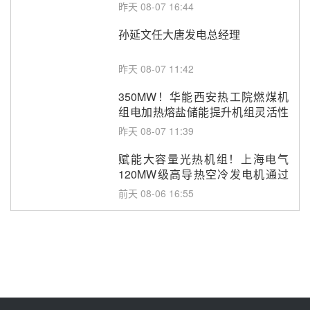
昨天 08-07 16:44
孙延文任大唐发电总经理
昨天 08-07 11:42
350MW！华能西安热工院燃煤机
组电加热熔盐储能提升机组灵活性
改造项目初步设计第三方评审服务
昨天 08-07 11:39
采购
赋能大容量光热机组！上海电气
120MW级高导热空冷发电机通过
型式试验
前天 08-06 16:55
华电科工金源华电淄博熔盐储热项
目熔盐储罐采购
前天 08-06 11:47
中国电建中南院吉西基地鲁固直流
100MW光工程性能试验采购