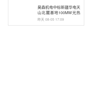
止阀、熔盐三偏心蝶阀采
购
昊森机电中标新疆华电天
山北麓基地100MW光热
发电工程EPC总承包项
昨天 08-05 17:09
目熔盐介质超声波流量计
采购
节点突破！独山子石化光
伏熔盐储能示范项目电加
热器厂房顺利封顶
昨天 08-05 14:48
7400吨！迪尔化工成功
签订鲁西火电机组灵活性
改造项目三元液态盐采购
前天 08-05 14:12
合同
迪尔化工预中标华能西安
热工院2026-2029年熔盐
介质框架协议
前天 08-05 11:37
中能建华中试研院中标重
能新疆100MW光热项目
机组调试及性能试验
前天 08-05 10:41