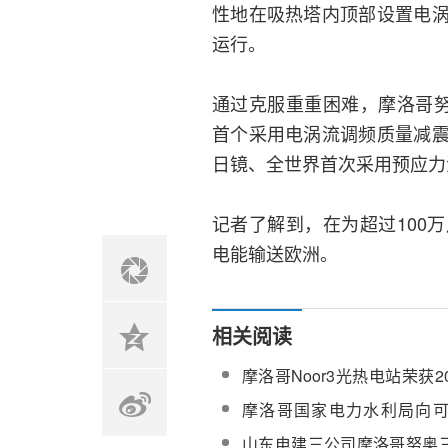
性地在吸热塔内顶部设置电
运行。
通过克服重重困难，摩洛哥努
首个采用电涡流调频质量减
日镜、全世界首次采用预应力
记者了解到，在为超过100
电能输送欧洲。
相关阅读
摩洛哥Noor3光热电站荣获2
电力优质工程（境外）奖项
摩洛哥国家电力水利局向
MASEN移交所有新能源项目
山东电建三公司摩洛哥努奥