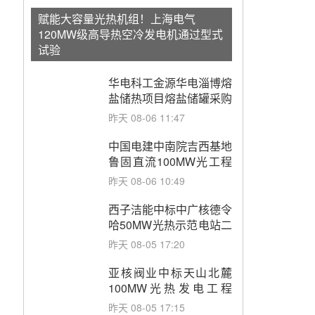
赋能大容量光热机组！上海电气
120MW级高导热空冷发电机通过型式
试验
华电科工金源华电淄博熔
盐储热项目熔盐储罐采购
昨天 08-06 11:47
中国电建中南院吉西基地
鲁固直流100MW光工程
性能试验采购
昨天 08-06 10:49
西子洁能中标中广核德令
哈50MW光热示范电站二
列蒸汽发生器设备采购
昨天 08-05 17:20
亚核阀业中标天山北麓
100MW光热发电工程
EPC总承包项目熔盐截
昨天 08-05 17:15