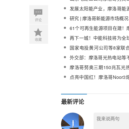
电站项目纪实
发展太阳能产业，摩洛哥能
一环
研究 | 摩洛哥新能源市场概
评论
61个可再生能源项目在建！
展可再生能源
再下一城！中能科技将为全
收藏
热发电项目供应5600吨导热
国家电投黄河公司等8家联
哥400MW光储项目招标
外交部：摩洛哥光热电站等
高质量共建“一带一路”金字招
摩洛哥努奥三期150兆瓦光
间延长
点亮中国红！摩洛哥Noor
项目机械竣工
最新评论