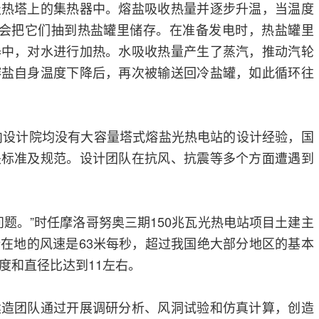
吸热塔上的集热器中。熔盐吸收热量并逐步升温，当温度
就会把它们抽到热盐罐里储存。在准备发电时，热盐罐里
器中，对水进行加热。水吸收热量产生了蒸汽，推动汽轮
熔盐自身温度下降后，再次被输送回冷盐罐，如此循环往
国内设计院均没有大容量塔式熔盐光热电站的设计经验，国
关标准及规范。设计团队在抗风、抗震等多个方面遭遇到
问题。”时任摩洛哥努奥三期150兆瓦光热电站项目土建主
在地的风速是63米每秒，超过我国绝大部分地区的基本
度和直径比达到11左右。
建造团队通过开展调研分析、风洞试验和仿真计算，创造