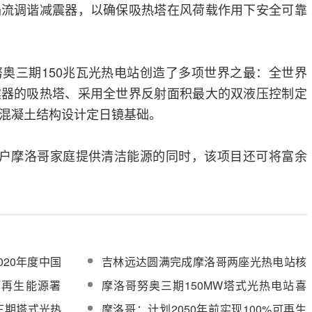
涡流调谐减震器，以确保吸热塔在风荷载作用下安全可靠
奥三期150兆瓦光热电站创造了多项世界之最：全世界
震器的吸热塔、采用全世界反射面积最大的双液压控制定
混凝土结构设计定日镜基础。
万户摩洛哥家庭提供清洁能源的同时，该项目还可将富余
020年度中国
吉林远达圆满完成摩洛哥两座光热电站核
心系统建设安装任务并获高度认可
可再生能源署
摩洛哥努奥三期150MW塔式光热电站喜
获国家优质工程金奖
三期塔式光热
摩洛哥：计划2050年前实现100%可再生