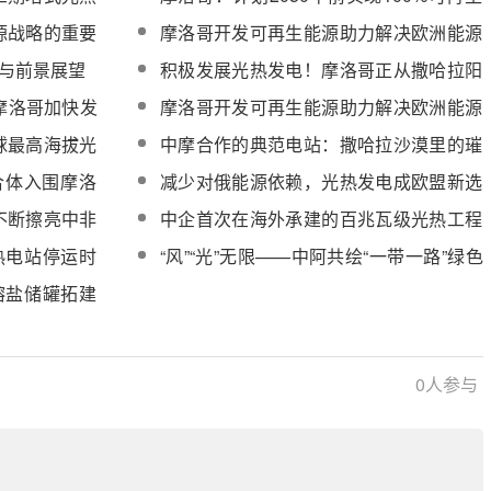
能源供电
源战略的重要
摩洛哥开发可再生能源助力解决欧洲能源
危机
况与前景展望
积极发展光热发电！摩洛哥正从撒哈拉阳
光中获益
摩洛哥加快发
摩洛哥开发可再生能源助力解决欧洲能源
危机
球最高海拔光
中摩合作的典范电站：撒哈拉沙漠里的璀
油
璨明珠
合体入围摩洛
减少对俄能源依赖，光热发电成欧盟新选
项
不断擦亮中非
中企首次在海外承建的百兆瓦级光热工程
牌
——摩洛哥努奥三期150兆瓦光热电站
热电站停运时
“风”“光”无限——中阿共绘“一带一路”绿色
图景
3熔盐储罐拓建
0
人参与