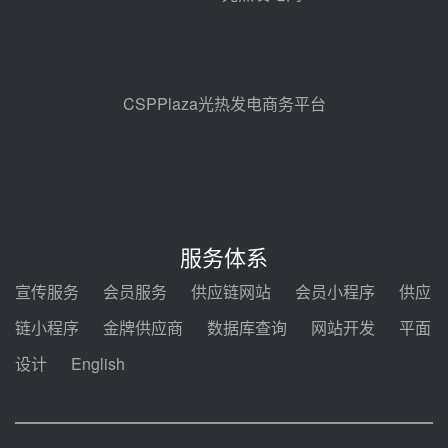
试验
昨天 08-05 10:41
解读丨十五五电源结构优化：光热
规模化助力构建绿色低碳电力供给
格局
昨天 08-05 09:11
CSPPlaza光热发电商务平台
华能西安热工院熔盐电伴热三年框
架协议项目中标候选人公示
前天 08-04 11:33
350MW光热大基地建设提速！哈
锅中标格尔木项目蒸汽发生系统
服务体系
前天 08-04 09:54
宣传服务
会员服务
供应链网站
会员小程序
供应
甘肃建投安装公司赴京洽谈，深化
链小程序
金牌供应商
数据库查询
网站开发
平面
瓜州、博州光热项目战略合作
设计
English
前天 08-04 09:27
新型电力系统建设“十五五”规划印
发！明确推动光热发电规模化发展