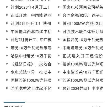
总承包工程合同签订
热项目EPC总承包合同
哈密北10万千瓦光热发
体化项目光热项目PC总
计划2023年4月开工！
国家电投河南公司鄯善
电项目EPC总承包
承包招标文件通过审查
中能建哈密150MW光热
100MW光热发电项目
正式开建！中国能建西
合同金额超2亿！西子洁
电站EPC总承包工程招
EPC总承包招标
北院总承包的三峡能源
能签订多能联储EPC总
计划5月份开工！博州
博州100MW光热项目
标
格尔木100MW光热项目
承包工程合同
100MW光热项目PC总
PC总承包施工监理招标
中国能建西北电建中标
可胜技术联合体签订鄯
开工
承包招标
海泰新能1GW光伏光热
善光热+光伏一体化项目
计划7月份开工！中广核
国投若羌10万千瓦光热
一体化项目EPC总承包
100MW光热EPC合同
吉西鲁固直流100MW光
项目总体设计报告顺利
若羌10万千瓦光热示范
中电建若羌10万千瓦光
热工程EPC招标
通过审查
项目蒸汽发生系统及附
热（储能）EPC项目开
哈锅中标若羌10万千瓦
正式进入开工建设阶
属加热设备竞谈采购
工
光热项目吸热器、蒸汽
段！若羌光热项目首罐
《经济日报》：央地合
若羌100MW塔式光热项
发生系统及附属加热设
混凝土顺利完成浇筑
奏清洁能源发展强音
目定日镜镜片启动采购
水电总院李昇：推动中
中电建若羌10万千瓦光
备采购项目
阿在光伏/光热、光伏
热项目光塔基础混凝土
国投若羌100MW光热项
若羌100MW塔式光热项
+荒漠治理、氢能等领域
顺利开始浇筑【附现场
目吸热塔基础混凝土顺
目定日镜镜片成交公示
若羌戈壁滩上建起千亿
预计2024并网！中电建
全方位产能合作
图】
利浇筑
级新能源产业集群
若羌100MW光热项目持
续优化施工方案