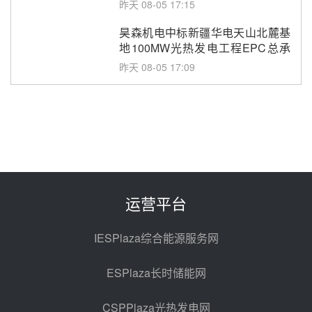
止阀、熔盐三偏心蝶阀采购
昨天 08-05 17:15
昊森机电中标新疆华电天山北麓基
地100MW光热发电工程EPC总承
包项目熔盐介质超声波流量计采购
昨天 08-05 17:09
节点突破！独山子石化光伏熔盐储
能示范项目电加热器厂房顺利封顶
昨天 08-05 14:48
7400吨！迪尔化工成功签订鲁西火
电机组灵活性改造项目三元液态盐
采购合同
昨天 08-05 14:12
运营平台
迪尔化工预中标华能西安热工院
2026-2029年熔盐介质框架协议
IESPlaza综合能源服务网
昨天 08-05 11:37
ESPlaza长时储能网
中能建华中试研院中标重能新疆
100MW光热项目机组调试及性能
CSPPlaza光热发电网