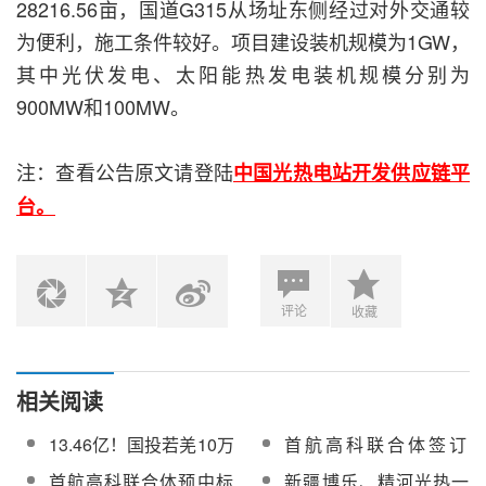
28216.56亩，国道G315从场址东侧经过对外交通较
为便利，施工条件较好。项目建设装机规模为1GW，
其中光伏发电、太阳能热发电装机规模分别为
900MW和100MW。
注：查看公告原文请登陆
中国光热电站开发供应链平
台。
评论
收藏
相关阅读
13.46亿！国投若羌10万
首航高科联合体签订
千瓦光热发电项目EPC
16.48亿100MW塔式光
首航高科联合体预中标
新疆博乐、精河光热一