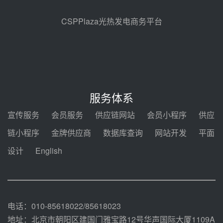
能示范项目电加热器厂房顺利封顶
前天 08-05 14:48
CSPPlaza光热发电商务平台
7400吨！迪尔化工成功签订鲁西火
电机组灵活性改造项目三元液态盐
采购合同
前天 08-05 14:12
迪尔化工预中标华能西安热工院
2026-2029年熔盐介质框架协议
服务体系
前天 08-05 11:37
宣传服务
会员服务
供应链网站
会员小程序
供应
中能建华中试研院中标重能新疆
链小程序
金牌供应商
数据库查询
网站开发
平面
100MW光热项目机组调试及性能
试验
设计
English
前天 08-05 10:41
解读丨十五五电源结构优化：光热
规模化助力构建绿色低碳电力供给
格局
前天 08-05 09:11
电话：010-85618022/85618023
地址：北京市朝阳区建国门雅宝路12号华声国际大厦1109A