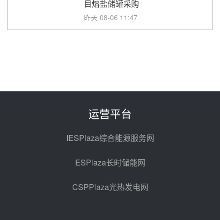
目熔盐储罐采购
昨天 08-06 11:47
中国电建中南院吉西基地鲁固直流
100MW光工程性能试验采购
昨天 08-06 10:49
西子洁能中标中广核德令哈50MW
光热示范电站二列蒸汽发生器设备
采购
前天 08-05 17:20
运营平台
亚核阀业中标天山北麓100MW光
热发电工程EPC总承包项目熔盐截
IESPlaza综合能源服务网
止阀、熔盐三偏心蝶阀采购
前天 08-05 17:15
ESPlaza长时储能网
昊森机电中标新疆华电天山北麓基
地100MW光热发电工程EPC总承
CSPPlaza光热发电网
包项目熔盐介质超声波流量计采购
前天 08-05 17:09
节点突破！独山子石化光伏熔盐储