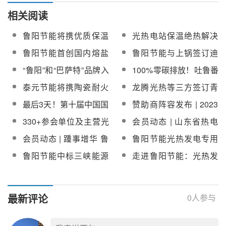
相关阅读
鲁阳节能将携优质保温
光热电站保温绝热解决
材料及整体解决方案亮
方案的鲁阳样本
鲁阳节能首创国内熔盐
鲁阳节能与上锅签订迪
相CPC2017
塔式光热电站吸热器隔
拜100MW塔式光热电站
“鲁阳”和“巴萨特”品牌入
100%零碳排放！吐鲁番
热防护解决方案
吸热器保温合同，总金
选山东省第一批“好品山
光热装配式能源岛示范
泰元节能将携陶瓷耐火
龙腾光热等三方签订青
额超1000万元
东”品牌名单
工程正式竣工
纤维系列保温产品亮相
海省海南州“光热+新能
最后3天！第十届中国国
赞助商阵容发布 | 2023
CPC2023光热大会
源”产业战略合作协议
际光热大会报名通道即
第十届中国国际光热大
330+参会单位及主营光
会员动态 | 山东省热电
将关闭
会即将启幕
热业务一览|第十届中国
设计院与鲁阳节能达成
会员动态 | 踵事增华 鲁
鲁阳节能光热发电专用
国际光热大会下周一启
战略合作
阳节能喜报频传
耐火、保温、隔热材料
鲁阳节能中标三峡能源
走进鲁阳节能：光热发
幕
将亮相第十一届中国国
青海青豫100MW光热项
电及熔盐储能保温材料
际光热大会
目保温材料采购
的先行者
最新评论
0
人参与