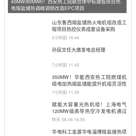
40MW/80MWh！西安热工院联合体中标建投邢台热
电熔盐储热调峰调频改造EPC项目
山东鲁西熔盐储热火电机组改造工
程项目热控仪表成套设备采购
2小时前 16:44
孙延文任大唐发电总经理
7小时前 11:42
350MW！华能西安热工院燃煤机
组电加热熔盐储能提升机组灵活性
改造项目初步设计第三方评审服务
7小时前 11:39
采购
赋能大容量光热机组！上海电气
120MW级高导热空冷发电机通过
型式试验
昨天 08-06 16:55
华电科工金源华电淄博熔盐储热项