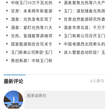
606万元！酒泉市加大
示范项目首套塔筒顺利
中核玉门10万千瓦光热
酒泉聚焦光热等六大产
项目开发建设方案》下
科技研发力度
完成吊装
储能工程总承包国产铠
业，新能源装备制造全
发
甘肃：未来两年新能源
玉门：谋划储备光热用
装加热电缆采购
产业链发展成效显著
开发方案重点！
导热油回收再利用等重
酒泉：光热发电实现了
甘肃自然能源研究所邀
点招商项目46个 助推招
塔式、槽式、线性菲涅
请并陪同英国利兹大学
酒泉：紧盯光热等六大
酒泉市肃北县：千万千
商引资提质增量
尔、二次反射等技术路
李慷教授一行莅临酒泉
产业链，打出现代产业
瓦级新能源发电基地蓄
光热、氢储能等调峰项
玉门新奥公司召开玉门
径全覆盖
考察新能源项目
发展“组合拳”
势待发
目加快建设！酒泉多措
“光热储能＋光伏＋风电”
国家能源局综合司关于
中国电建西北院牵头的
并举加快推进新能源产
示范项目进度推进会
进一步加强发电安全生
光热重大科技专项整体
玉门新奥公司荣获“玉门
进入整套启动阶段！玉
业集群化发展
产工作的通知
成果通过鉴定
市青少年光热科普教育
门10万千瓦光热储能项
再创新高！中核玉门新
基地”称号
目机组已经具备整套启
奥100MW菲涅尔光热电
动条件
站单日发电97.81万kWh
最新评论
0
人参与