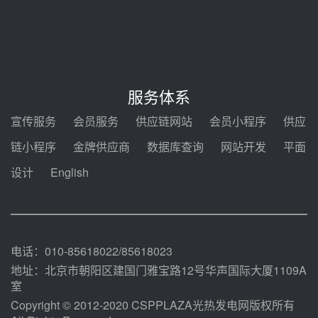
西子洁能中标中广核德令哈50MW
光热示范电站二列蒸汽发生器设备
采购
08-05 17:20
亚核阀业中标天山北麓100MW光
热发电工程EPC总承包项目熔盐截
服务体系
止阀、熔盐三偏心蝶阀采购
08-05 17:15
宣传服务
会员服务
供应链网站
会员小程序
供应
昊森机电中标新疆华电天山北麓基
链小程序
金牌供应商
数据库查询
网站开发
平面
地100MW光热发电工程EPC总承
包项目熔盐介质超声波流量计采购
设计
English
08-05 17:09
节点突破！独山子石化光伏熔盐储
能示范项目电加热器厂房顺利封顶
08-05 14:48
电话：010-85618022/85618023
地址：北京市朝阳区建国门雅宝路12号华声国际大厦1109A
室
Copyright © 2012-2020 CSPPLAZA光热发电网版权所有