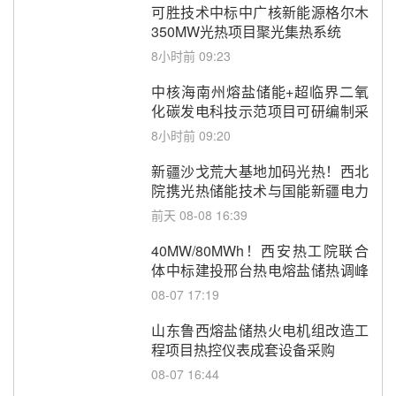
可胜技术中标中广核新能源格尔木
350MW光热项目聚光集热系统
8小时前 09:23
中核海南州熔盐储能+超临界二氧
化碳发电科技示范项目可研编制采
购
8小时前 09:20
新疆沙戈荒大基地加码光热！西北
院携光热储能技术与国能新疆电力
深化战略合作
前天 08-08 16:39
40MW/80MWh！西安热工院联合
体中标建投邢台热电熔盐储热调峰
调频改造EPC项目
08-07 17:19
山东鲁西熔盐储热火电机组改造工
程项目热控仪表成套设备采购
08-07 16:44