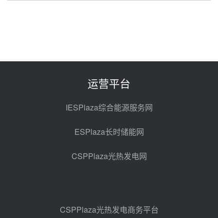
孙延文任大唐发电总经理
08-07 11:42
350MW！华能西安热工院燃煤机
组电加热熔盐储能提升机组灵活性
改造项目初步设计第三方评审服务
08-07 11:39
运营平台
采购
赋能大容量光热机组！上海电气
120MW级高导热空冷发电机通过
IESPlaza综合能源服务网
型式试验
08-06 16:55
ESPlaza长时储能网
华电科工金源华电淄博熔盐储热项
目熔盐储罐采购
CSPPlaza光热发电网
08-06 11:47
中国电建中南院吉西基地鲁固直流
100MW光工程性能试验采购
08-06 10:49
CSPPlaza光热发电商务平台