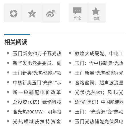
评论
收藏
相关阅读
玉门新奥70万千瓦光热
敦煌大成晟能、中电工
储能+光伏+风电示范项
程西北院联合体签署玉
新华发电党委委员、副
玉门：含中核新奥“光热
目稳步推进
门新奥光热储能项目
总经理郝运通一行调研
”示范在内24个续建项目
玉门新奥“光热储能+”项
玉门新奥“光热储能+光
EPC总承包合同
玉门新奥“光热储能+光
已复工建设
目熔盐储罐安装工程招
伏+风电”项目熔盐储罐
中核新奥玉门“光热+”示
含熔盐阀、超声波流量
伏+风电”示范项目
标
土建工程中标公示
范项目计划今年12月底
计等17种产品！玉门10
新一轮输配电价改革
光伏/光热9:1；风电/光
全面建成并网发电
万千瓦光热项目第4批辅
后，首次推动实现工商
热原则不超6:1！新疆明
总投资10亿！绿储科技
逐“光”勇进！中国能建西
机设备招标
业同价全覆盖！
确园区新增用电新能源
百兆瓦级储热能关键装
北电建聚力“水”“风”“光”
含光热390MW！明年投
玉门：“光资源”变“热动
配置比例
备制造基地项目正式开
“热”新能源项目
运！西藏《2023年风
力”，绿色发展风光无限
光热领域获扶持资金
玉门光热储能光伏风电
工
电、光伏发电等新能源