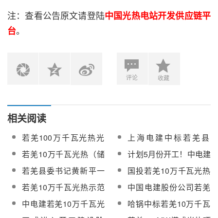
注：查看公告原文请登陆
中国光热电站开发供应链平
。
台
评论
收藏
相关阅读
若羌100万千瓦光热光
上海电建中标若羌县
伏示范项目计划2月底复
100万千瓦光热光伏示
若羌10万千瓦光热（储
计划5月份开工！中电建
工
范项目工程
能）+90万千瓦光伏示
新能源若羌100MW塔式
若羌县委书记黄新平一
国投若羌10万千瓦光热
范项目主体正式开工
光热项目EPC招标
行到若羌县10万千瓦光
项目总体设计报告顺利
若羌10万千瓦光热示范
中国电建股份公司若羌
热（储能）+90万千瓦
通过审查
项目蒸汽发生系统及附
10万千瓦光热项目吸热
中电建若羌10万千瓦光
哈锅中标若羌10万千瓦
光伏示范项目调研
属加热设备竞谈采购
器竞谈采购
热（储能）EPC项目开
光热项目吸热器、蒸汽