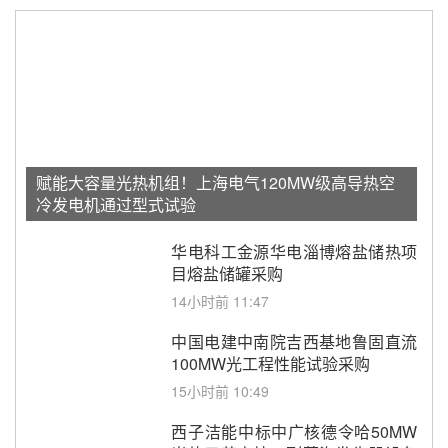
赋能大容量光热机组！上海电气120MW级高导热空
冷发电机通过型式试验
华电科工金源华电淄博熔盐储热项
目熔盐储罐采购
14小时前 11:47
中国电建中南院吉西基地鲁固直流
100MW光工程性能试验采购
15小时前 10:49
西子洁能中标中广核德令哈50MW