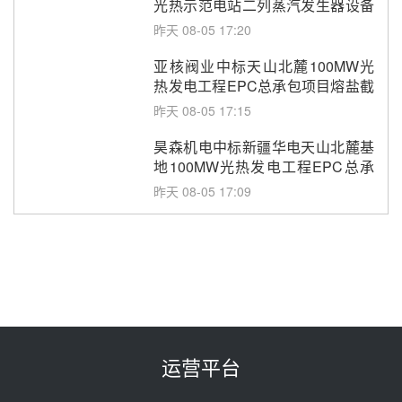
光热示范电站二列蒸汽发生器设备
采购
昨天 08-05 17:20
亚核阀业中标天山北麓100MW光
热发电工程EPC总承包项目熔盐截
止阀、熔盐三偏心蝶阀采购
昨天 08-05 17:15
昊森机电中标新疆华电天山北麓基
地100MW光热发电工程EPC总承
包项目熔盐介质超声波流量计采购
昨天 08-05 17:09
节点突破！独山子石化光伏熔盐储
能示范项目电加热器厂房顺利封顶
昨天 08-05 14:48
7400吨！迪尔化工成功签订鲁西火
电机组灵活性改造项目三元液态盐
采购合同
昨天 08-05 14:12
运营平台
迪尔化工预中标华能西安热工院