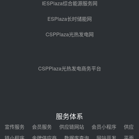
2026-2029年熔盐介质框架协议
IESPlaza综合能源服务网
昨天 08-05 11:37
ESPlaza长时储能网
中能建华中试研院中标重能新疆
100MW光热项目机组调试及性能
CSPPlaza光热发电网
试验
昨天 08-05 10:41
解读丨十五五电源结构优化：光热
规模化助力构建绿色低碳电力供给
格局
昨天 08-05 09:11
CSPPlaza光热发电商务平台
华能西安热工院熔盐电伴热三年框
架协议项目中标候选人公示
前天 08-04 11:33
350MW光热大基地建设提速！哈
锅中标格尔木项目蒸汽发生系统
服务体系
前天 08-04 09:54
宣传服务
会员服务
供应链网站
会员小程序
供应
甘肃建投安装公司赴京洽谈，深化
链小程序
金牌供应商
数据库查询
网站开发
平面