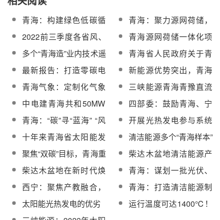
相关阅读
青海：构建绿色低碳循
青海：聚力源网荷储，
环发展经济体系
谱写清洁能源发展新篇
2022前三季度各省风、
青海源网荷储一体化项
章
光消纳：西藏、青海弃
目管理办法：新能源配
多个“青海造”业内技术遥
青海省人民政府关于青
光仍最严重
储15%/2h，负荷侧配储
遥领先
豫直流二期1标段国能联
最新报告：打造零碳电
新能源优势突出，青海
5%/2h
合体100万千瓦光伏光
力系统青海样本，光热
加速储能产业布局
青海气象：定制化气象
三峡能源青海青豫直流
热项目10万千瓦光热建
将成增长最快的可调节
服务平台，提供精细化
100MW光热项目汽轮发
设项目用地的批复
中电建青海共和50MW
四部委：鼓励青海、宁
可再生电源
气象服务，助力打造清
电机组招标
塔式光热发电项目高温
夏等省、区发展熔盐储
青海：“碳”寻“蓝海” “风
开展光热发电参与系统
洁能源高地
熔盐泵采购
热等新型电力储能装备
光”无限
调峰的联调运行示范！
十年来青海省太阳能发
清洁能源多个“青海样本”
《青海省碳达峰实施方
电量稳居中国首位
领跑全国
聚焦“双碳”目标，青海重
柴达木盆地清洁能源产
案》印发
大项目建设蹄疾步稳
业发展释放“链式”效应
柴达木盆地在新时代焕
青海：谋划一批光伏、
发新气象
风电、光热、水电、“两
西宁：聚焦产教融合，
青海：打造清洁能源制
个一体化”等项目，打造
加大扶持光伏光热等优
造业发展新引擎
太阳能光热发电的优劣
运行温度可达1400℃！
国家级清洁能源产业基
势产业相关专业(群)力度
美研究人员发明可用于
地