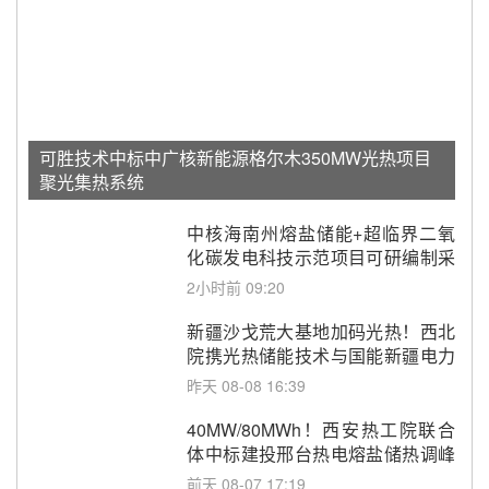
可胜技术中标中广核新能源格尔木350MW光热项目
聚光集热系统
中核海南州熔盐储能+超临界二氧
化碳发电科技示范项目可研编制采
购
2小时前 09:20
新疆沙戈荒大基地加码光热！西北
院携光热储能技术与国能新疆电力
深化战略合作
昨天 08-08 16:39
40MW/80MWh！西安热工院联合
体中标建投邢台热电熔盐储热调峰
调频改造EPC项目
前天 08-07 17:19