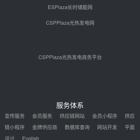
ESPlaza长时储能网
中国电建中南院吉西基地鲁固直流
100MW光工程性能试验采购
CSPPlaza光热发电网
08-06 10:49
西子洁能中标中广核德令哈50MW
光热示范电站二列蒸汽发生器设备
采购
08-05 17:20
CSPPlaza光热发电商务平台
亚核阀业中标天山北麓100MW光
热发电工程EPC总承包项目熔盐截
止阀、熔盐三偏心蝶阀采购
08-05 17:15
昊森机电中标新疆华电天山北麓基
地100MW光热发电工程EPC总承
服务体系
包项目熔盐介质超声波流量计采购
08-05 17:09
宣传服务
会员服务
供应链网站
会员小程序
供应
节点突破！独山子石化光伏熔盐储
链小程序
金牌供应商
数据库查询
网站开发
平面
能示范项目电加热器厂房顺利封顶
设计
English
08-05 14:48