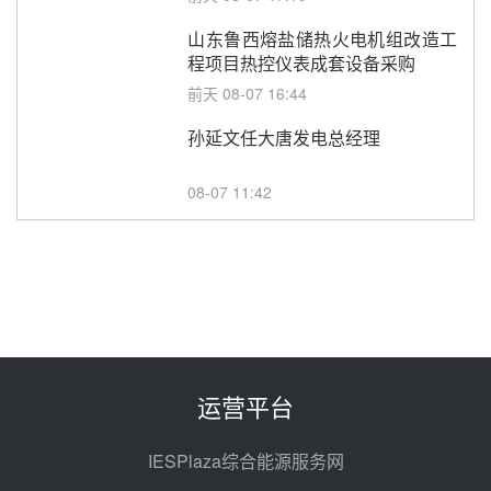
山东鲁西熔盐储热火电机组改造工
程项目热控仪表成套设备采购
前天 08-07 16:44
孙延文任大唐发电总经理
08-07 11:42
350MW！华能西安热工院燃煤机
组电加热熔盐储能提升机组灵活性
改造项目初步设计第三方评审服务
08-07 11:39
采购
赋能大容量光热机组！上海电气
120MW级高导热空冷发电机通过
型式试验
08-06 16:55
运营平台
华电科工金源华电淄博熔盐储热项
目熔盐储罐采购
IESPlaza综合能源服务网
08-06 11:47