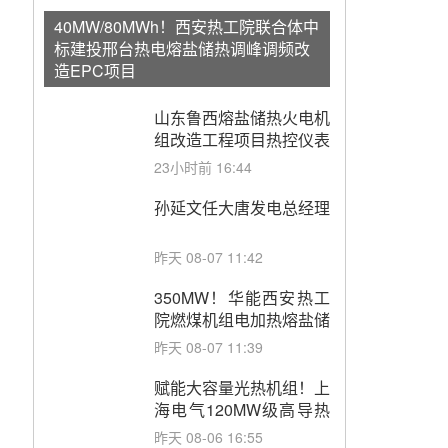
40MW/80MWh！西安热工院联合体中
标建投邢台热电熔盐储热调峰调频改
造EPC项目
山东鲁西熔盐储热火电机
组改造工程项目热控仪表
成套设备采购
23小时前 16:44
孙延文任大唐发电总经理
昨天 08-07 11:42
350MW！华能西安热工
院燃煤机组电加热熔盐储
能提升机组灵活性改造项
昨天 08-07 11:39
目初步设计第三方评审服
务采购
赋能大容量光热机组！上
海电气120MW级高导热
空冷发电机通过型式试验
昨天 08-06 16:55