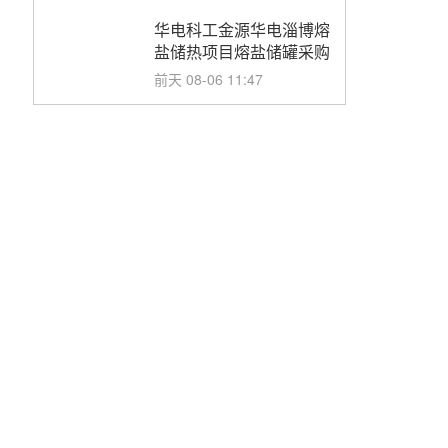
华电科工金源华电淄博熔
盐储热项目熔盐储罐采购
前天 08-06 11:47
中国电建中南院吉西基地
鲁固直流100MW光工程
性能试验采购
前天 08-06 10:49
西子洁能中标中广核德令
哈50MW光热示范电站二
列蒸汽发生器设备采购
前天 08-05 17:20
亚核阀业中标天山北麓
100MW光热发电工程
EPC总承包项目熔盐截
前天 08-05 17:15
止阀、熔盐三偏心蝶阀采
购
昊森机电中标新疆华电天
山北麓基地100MW光热
发电工程EPC总承包项
前天 08-05 17:09