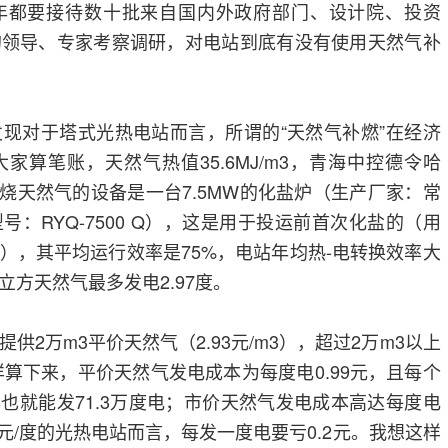
年都要接待数十批来自国内外政府部门、设计院、投资
的领导、专家考察调研，对电站到底有没有使用天然气补
现对于塔式光热电站而言，所谓的“天然气补燃”在经济
家算笔账，天然气热值35.6MJ/m3，青海中控德令哈
燃烧天然气的设备是一台7.5MW的化盐炉（生产厂家：常
：RYQ-7500 Q），这是用于投运前首次化盐的（用
），其平均运行效率是75%，电站年均热-电转换效率大
立方天然气最多发电2.97度。
供2万m3平价天然气（2.93元/m3），超过2万m3以上
样算下来，平价天然气发电成本为每度电0.99元，且每个
年也就能发71.3万度电；市价天然气发电成本高达每度电
15元/度的光热电站而言，每发一度电要亏0.2元。我想这样