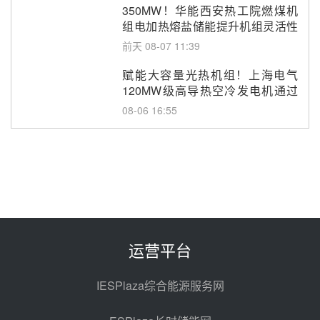
350MW！华能西安热工院燃煤机
组电加热熔盐储能提升机组灵活性
改造项目初步设计第三方评审服务
前天 08-07 11:39
采购
赋能大容量光热机组！上海电气
120MW级高导热空冷发电机通过
型式试验
08-06 16:55
华电科工金源华电淄博熔盐储热项
目熔盐储罐采购
08-06 11:47
中国电建中南院吉西基地鲁固直流
100MW光工程性能试验采购
08-06 10:49
运营平台
西子洁能中标中广核德令哈50MW
光热示范电站二列蒸汽发生器设备
IESPlaza综合能源服务网
采购
08-05 17:20