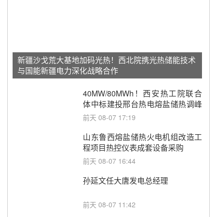
新疆沙戈荒大基地加码光热！西北院携光热储能技术
与国能新疆电力深化战略合作
40MW/80MWh！西安热工院联合
体中标建投邢台热电熔盐储热调峰
调频改造EPC项目
前天 08-07 17:19
山东鲁西熔盐储热火电机组改造工
程项目热控仪表成套设备采购
前天 08-07 16:44
孙延文任大唐发电总经理
前天 08-07 11:42