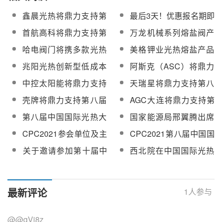
鑫晨光热将鼎力支持第
最后3天！优惠报名期即
八届中国国际光热大会
将截止！近300人已报
首航高科将鼎力支持第
万龙机械系列熔盐阀产
召开
名第八届中国国际光热
八届中国国际光热大会
品将亮相第八届中国国
哈电阀门将携多款光热
美格钾业光热熔盐产品
大会
召开
际光热大会
发电熔盐阀产品亮相第
将亮相第八届中国国际
兆阳光热创新型低成本
阿斯克（ASC）将鼎力
八届中国国际光热大会
光热大会
工业太阳能热利用技术
支持第八届中国国际光
中控太阳能将鼎力支持
天瑞星将鼎力支持第八
方案将亮相第八届中国
热大会召开
第八届中国国际光热大
届中国国际光热大会召
壳牌将鼎力支持第八届
AGC大连将鼎力支持第
国际光热大会
会召开
开
中国国际光热大会召开
八届中国国际光热大会
第八届中国国际光热大
国家能源局邢翼腾出席
召开
会终版议程发布
2021第八届中国国际光
CPC2021参会单位及主
CPC2021第八届中国国
热大会并致辞
营光热业务一览，报名
际光热大会圆满闭幕
​关于邀请参加第十届中
西北院在中国国际光热
通道即将关闭！
国国际光热大会暨
大会上提出智能型光热
CSPPLAZA年会的通知
电站建设理念
最新评论
1
人参与
@@gVj8z