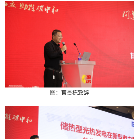
图：官景栋致辞