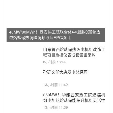
40MW/80MWh！西安热工院联合体中标建投邢台热
电熔盐储热调峰调频改造EPC项目
山东鲁西熔盐储热火电机组改造工
程项目热控仪表成套设备采购
8小时前 16:44
孙延文任大唐发电总经理
13小时前 11:42
350MW！华能西安热工院燃煤机
组电加热熔盐储能提升机组灵活性
改造项目初步设计第三方评审服务
13小时前 11:39
采购