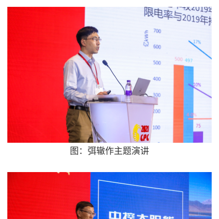
图：弭辙
作主题演讲