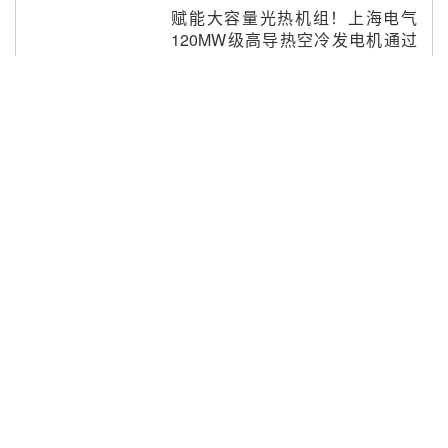
赋能大容量光热机组！上海电气
120MW级高导热空冷发电机通过
型式试验
昨天 08-06 16:55
华电科工金源华电淄博熔盐储热项
目熔盐储罐采购
昨天 08-06 11:47
中国电建中南院吉西基地鲁固直流
100MW光工程性能试验采购
昨天 08-06 10:49
西子洁能中标中广核德令哈50MW
光热示范电站二列蒸汽发生器设备
采购
前天 08-05 17:20
运营平台
亚核阀业中标天山北麓100MW光
热发电工程EPC总承包项目熔盐截
IESPlaza综合能源服务网
止阀、熔盐三偏心蝶阀采购
前天 08-05 17:15