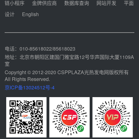
迪尔化工预中标华能西安热工院
链小程序
金牌供应商
数据库查询
网站开发
平面
2026-2029年熔盐介质框架协议
设计
English
08-05 11:37
中能建华中试研院中标重能新疆
100MW光热项目机组调试及性能
试验
08-05 10:41
电话：010-85618022/85618023
地址：北京市朝阳区建国门雅宝路12号华声国际大厦1109A
室
Copyright © 2012-2020 CSPPLAZA光热发电网版权所有
All Rights Reserved.
京ICP备13024512号-4