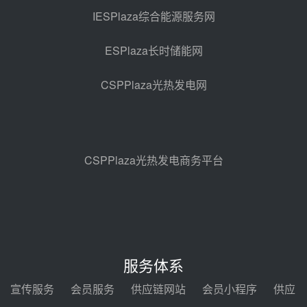
光热示范电站二列蒸汽发生器设备
IESPlaza综合能源服务网
采购
08-05 17:20
ESPlaza长时储能网
亚核阀业中标天山北麓100MW光
热发电工程EPC总承包项目熔盐截
CSPPlaza光热发电网
止阀、熔盐三偏心蝶阀采购
08-05 17:15
昊森机电中标新疆华电天山北麓基
地100MW光热发电工程EPC总承
包项目熔盐介质超声波流量计采购
08-05 17:09
CSPPlaza光热发电商务平台
节点突破！独山子石化光伏熔盐储
能示范项目电加热器厂房顺利封顶
08-05 14:48
7400吨！迪尔化工成功签订鲁西火
电机组灵活性改造项目三元液态盐
服务体系
采购合同
08-05 14:12
宣传服务
会员服务
供应链网站
会员小程序
供应