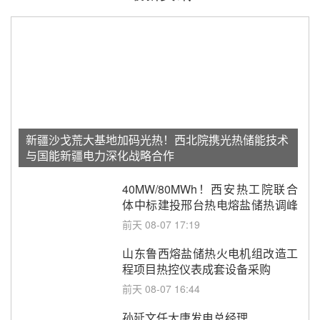
新疆沙戈荒大基地加码光热！西北院携光热储能技术
与国能新疆电力深化战略合作
40MW/80MWh！西安热工院联合
体中标建投邢台热电熔盐储热调峰
调频改造EPC项目
前天 08-07 17:19
山东鲁西熔盐储热火电机组改造工
程项目热控仪表成套设备采购
前天 08-07 16:44
孙延文任大唐发电总经理