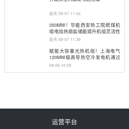
前天 08-07 11:42
350MW！华能西安热工院燃煤机
组电加热熔盐储能提升机组灵活性
改造项目初步设计第三方评审服务
前天 08-07 11:39
采购
赋能大容量光热机组！上海电气
120MW级高导热空冷发电机通过
型式试验
08-06 16:55
华电科工金源华电淄博熔盐储热项
目熔盐储罐采购
08-06 11:47
中国电建中南院吉西基地鲁固直流
100MW光工程性能试验采购
08-06 10:49
运营平台
西子洁能中标中广核德令哈50MW