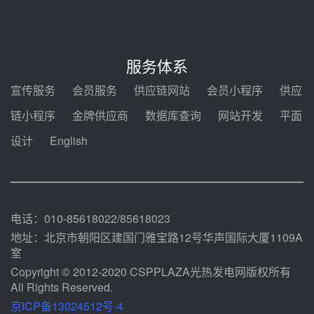
08-05 14:48
7400吨！迪尔化工成功签订鲁西火
电机组灵活性改造项目三元液态盐
服务体系
采购合同
08-05 14:12
宣传服务
会员服务
供应链网站
会员小程序
供应
迪尔化工预中标华能西安热工院
链小程序
金牌供应商
数据库查询
网站开发
平面
2026-2029年熔盐介质框架协议
设计
English
08-05 11:37
中能建华中试研院中标重能新疆
100MW光热项目机组调试及性能
试验
08-05 10:41
电话：010-85618022/85618023
地址：北京市朝阳区建国门雅宝路12号华声国际大厦1109A
室
Copyright © 2012-2020 CSPPLAZA光热发电网版权所有
All Rights Reserved.
京ICP备13024512号-4