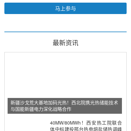
马上参与
最新资讯
新疆沙戈荒大基地加码光热！西北院携光热储能技术
与国能新疆电力深化战略合作
40MW/80MWh！西安热工院联合
体中标建投邢台热电熔盐储热调峰