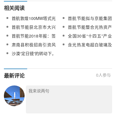
相关阅读
首航敦煌100MW塔式光
首航节能拟与京能集团
热项目厂用授电一次成
等设立合资公司 参与混
首航节能获北京市大兴
首航节能整合光热资产
功
改取得阶段性成果
区政府800万元企业发
择机推动控股公司首航
首航节能2018年报：签
全国30省“十四五”产业
展扶持资金
光热科创板上市
订约30.85亿元光热订单
布局和招商重点！
肃南县积极招商引资风
含光热发电超白玻璃及
未来加快开发海外光热
电、光热等绿色能源项
反射镜、源网荷储及装
沙漠“定日镜”的转动下，
市场
目，为经济高质量发展
备制造一体化项目！
广汽传祺冲破新能源转
赋能
《2022年青海省招商引
型迷雾
资项目册》发布
最新评论
0
人参与