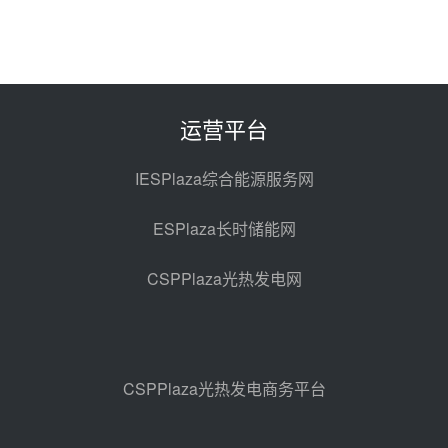
08-06 11:47
中国电建中南院吉西基地鲁固直流
100MW光工程性能试验采购
08-06 10:49
运营平台
西子洁能中标中广核德令哈50MW
光热示范电站二列蒸汽发生器设备
IESPlaza综合能源服务网
采购
08-05 17:20
ESPlaza长时储能网
亚核阀业中标天山北麓100MW光
热发电工程EPC总承包项目熔盐截
CSPPlaza光热发电网
止阀、熔盐三偏心蝶阀采购
08-05 17:15
昊森机电中标新疆华电天山北麓基
地100MW光热发电工程EPC总承
包项目熔盐介质超声波流量计采购
08-05 17:09
CSPPlaza光热发电商务平台
节点突破！独山子石化光伏熔盐储
能示范项目电加热器厂房顺利封顶