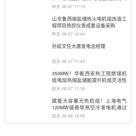
调频改造EPC项目
昨天 08-07 17:19
山东鲁西熔盐储热火电机组改造工
程项目热控仪表成套设备采购
昨天 08-07 16:44
孙延文任大唐发电总经理
前天 08-07 11:42
350MW！华能西安热工院燃煤机
组电加热熔盐储能提升机组灵活性
改造项目初步设计第三方评审服务
前天 08-07 11:39
采购
赋能大容量光热机组！上海电气
120MW级高导热空冷发电机通过
型式试验
前天 08-06 16:55
华电科工金源华电淄博熔盐储热项
目熔盐储罐采购