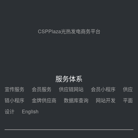
止阀、熔盐三偏心蝶阀采购
08-05 17:15
昊森机电中标新疆华电天山北麓基
地100MW光热发电工程EPC总承
包项目熔盐介质超声波流量计采购
08-05 17:09
CSPPlaza光热发电商务平台
节点突破！独山子石化光伏熔盐储
能示范项目电加热器厂房顺利封顶
08-05 14:48
7400吨！迪尔化工成功签订鲁西火
电机组灵活性改造项目三元液态盐
服务体系
采购合同
08-05 14:12
宣传服务
会员服务
供应链网站
会员小程序
供应
迪尔化工预中标华能西安热工院
链小程序
金牌供应商
数据库查询
网站开发
平面
2026-2029年熔盐介质框架协议
设计
English
08-05 11:37
中能建华中试研院中标重能新疆
100MW光热项目机组调试及性能