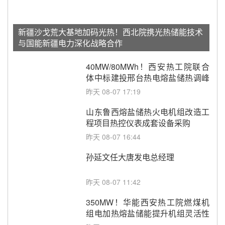
新疆沙戈荒大基地加码光热！西北院携光热储能技术
与国能新疆电力深化战略合作
40MW/80MWh！西安热工院联合
体中标建投邢台热电熔盐储热调峰
调频改造EPC项目
昨天 08-07 17:19
山东鲁西熔盐储热火电机组改造工
程项目热控仪表成套设备采购
昨天 08-07 16:44
孙延文任大唐发电总经理
昨天 08-07 11:42
350MW！华能西安热工院燃煤机
组电加热熔盐储能提升机组灵活性
改造项目初步设计第三方评审服务