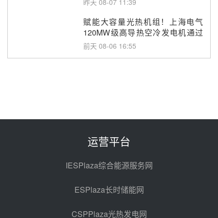
昨天 08-07 11:39
采购
赋能大容量光热机组！上海电气
120MW级高导热空冷发电机通过
型式试验
前天 08-06 16:55
华电科工金源华电淄博熔盐储热项
目熔盐储罐采购
前天 08-06 11:47
中国电建中南院吉西基地鲁固直流
100MW光工程性能试验采购
前天 08-06 10:49
运营平台
西子洁能中标中广核德令哈50MW
光热示范电站二列蒸汽发生器设备
IESPlaza综合能源服务网
采购
08-05 17:20
ESPlaza长时储能网
亚核阀业中标天山北麓100MW光
热发电工程EPC总承包项目熔盐截
CSPPlaza光热发电网