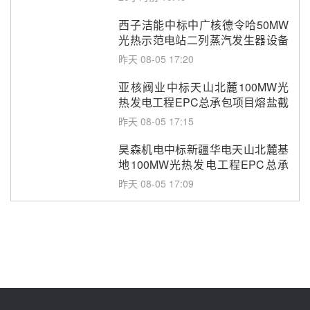
西子洁能中标中广核德令哈50MW
光热示范电站二列蒸汽发生器设备
采购
昨天 08-05 17:20
亚核阀业中标天山北麓100MW光
热发电工程EPC总承包项目熔盐截
止阀、熔盐三偏心蝶阀采购
昨天 08-05 17:15
昊森机电中标新疆华电天山北麓基
地100MW光热发电工程EPC总承
包项目熔盐介质超声波流量计采购
昨天 08-05 17:09
节点突破！独山子石化光伏熔盐储
能示范项目电加热器厂房顺利封顶
昨天 08-05 14:48
7400吨！迪尔化工成功签订鲁西火
电机组灵活性改造项目三元液态盐
采购合同
昨天 08-05 14:12