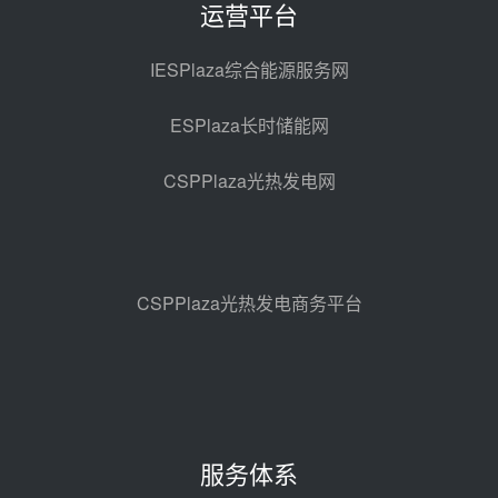
运营平台
迪尔化工预中标华能西安热工院
2026-2029年熔盐介质框架协议
IESPlaza综合能源服务网
昨天 08-05 11:37
ESPlaza长时储能网
中能建华中试研院中标重能新疆
100MW光热项目机组调试及性能
CSPPlaza光热发电网
试验
昨天 08-05 10:41
解读丨十五五电源结构优化：光热
规模化助力构建绿色低碳电力供给
格局
昨天 08-05 09:11
CSPPlaza光热发电商务平台
华能西安热工院熔盐电伴热三年框
架协议项目中标候选人公示
前天 08-04 11:33
350MW光热大基地建设提速！哈
锅中标格尔木项目蒸汽发生系统
服务体系
前天 08-04 09:54