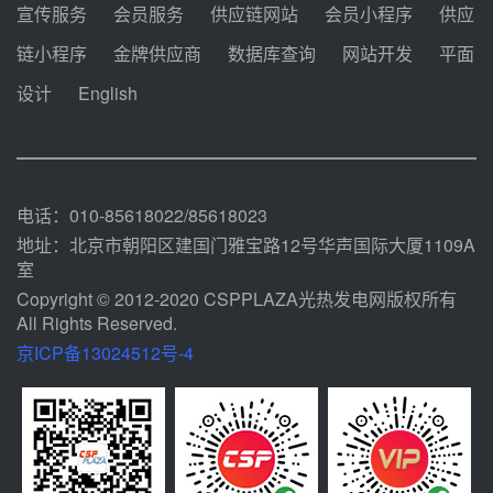
宣传服务
会员服务
供应链网站
会员小程序
供应
甘肃建投安装公司赴京洽谈，深化
链小程序
金牌供应商
数据库查询
网站开发
平面
瓜州、博州光热项目战略合作
设计
English
前天 08-04 09:27
新型电力系统建设“十五五”规划印
发！明确推动光热发电规模化发展
前天 08-04 09:16
电话：010-85618022/85618023
地址：北京市朝阳区建国门雅宝路12号华声国际大厦1109A
室
Copyright © 2012-2020 CSPPLAZA光热发电网版权所有
All Rights Reserved.
京ICP备13024512号-4