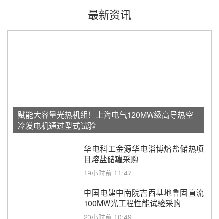
最新资讯
赋能大容量光热机组！上海电气120MW级高导热空
冷发电机通过型式试验
华电科工金源华电淄博熔盐储热项
目熔盐储罐采购
19小时前 11:47
中国电建中南院吉西基地鲁固直流
100MW光工程性能试验采购
20小时前 10:49