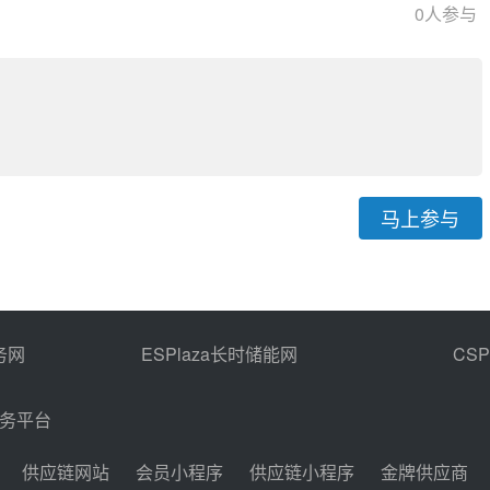
0
人参与
马上参与
务网
ESPlaza长时储能网
CS
商务平台
供应链网站
会员小程序
供应链小程序
金牌供应商