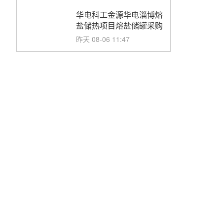
华电科工金源华电淄博熔
盐储热项目熔盐储罐采购
昨天 08-06 11:47
中国电建中南院吉西基地
鲁固直流100MW光工程
性能试验采购
昨天 08-06 10:49
西子洁能中标中广核德令
哈50MW光热示范电站二
列蒸汽发生器设备采购
前天 08-05 17:20
亚核阀业中标天山北麓
100MW光热发电工程
EPC总承包项目熔盐截
前天 08-05 17:15
止阀、熔盐三偏心蝶阀采
购
昊森机电中标新疆华电天
山北麓基地100MW光热
发电工程EPC总承包项
前天 08-05 17:09