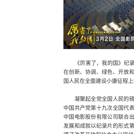
《厉害了，我的国》纪录片
在创新、协调、绿色、开放
国人民在全面建设小康征程上
凝聚起全党全国人民的磅礴
中国共产党第十九次全国代
中国电影股份有限公司联合
发展和成就以纪录片的形式