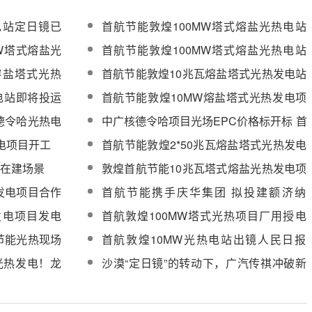
电站定日镜已
首航节能敦煌100MW塔式熔盐光热电站
吸热塔顺利封顶
W塔式熔盐光
首航节能敦煌100MW塔式熔盐光热电站
吸热塔即将封顶
熔盐塔式光热
首航节能敦煌10兆瓦熔盐塔式光热发电站
并网发电
电站即将投运
首航节能敦煌10MW熔盐塔式光热发电项
目备用系统授电成功
德令哈光热电
中广核德令哈项目光场EPC价格标开标 首
航节能或最低价中标
电项目开工
首航节能敦煌2*50兆瓦熔盐塔式光热发电
项目获得备案
站在建场景
敦煌首航节能10兆瓦塔式熔盐光热发电项
目有序推进
热发电项目合作
首航节能携手庆华集团 拟投建额济纳
50MW熔盐塔式电站
发电项目发电
首航敦煌100MW塔式光热项目厂用授电
一次成功
节能光热现场
首航敦煌10MW光热电站出镜人民日报
《敦煌24小时》微视频
光热发电！龙
沙漠“定日镜”的转动下，广汽传祺冲破新
+项目监理服
能源转型迷雾