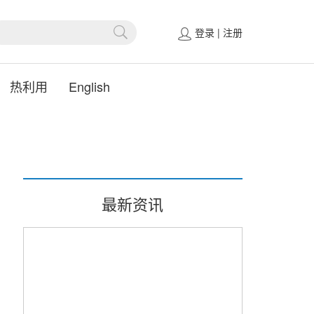
登录
|
注册
热利用
English
最新资讯