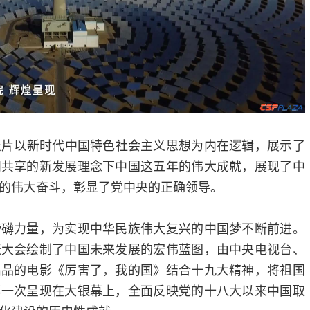
以新时代中国特色社会主义思想为内在逻辑，展示了
和共享的新发展理念下中国这五年的伟大成就，展现了中
的伟大奋斗，彰显了党中央的正确领导。
力量，为实现中华民族伟大复兴的中国梦不断前进。
表大会绘制了中国未来发展的宏伟蓝图，由中央电视台、
出品的电影《厉害了，我的国》结合十九大精神，将祖国
第一次呈现在大银幕上，全面反映党的十八大以来中国取